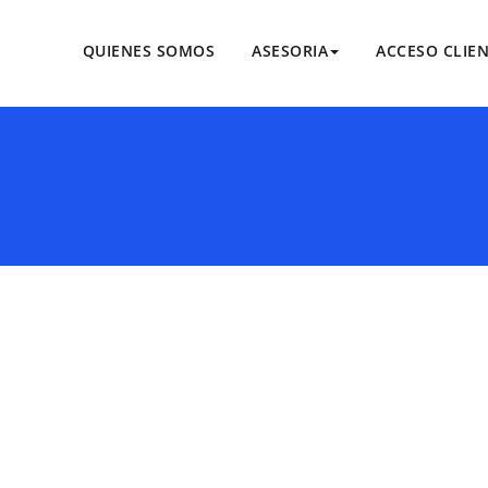
QUIENES SOMOS
ASESORIA
ACCESO CLIE
DA ASESORES
esional