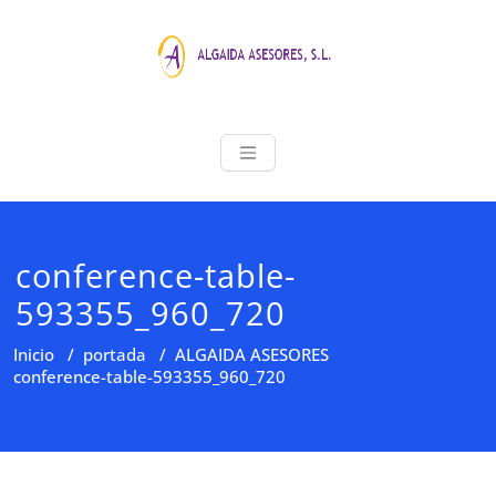
Saltar
al
contenido
ALGAIDA ASE
Asesoria Profesional
conference-table-
593355_960_720
Inicio
/
portada
/
ALGAIDA ASESORES
conference-table-593355_960_720