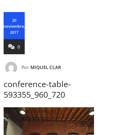
20
noviembre,
2017
0
Por
MIQUEL CLAR
conference-table-
593355_960_720