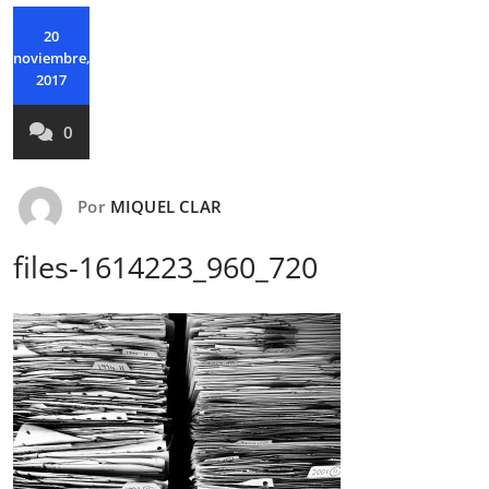
20
noviembre,
2017
0
Por
MIQUEL CLAR
files-1614223_960_720