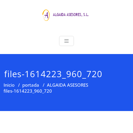
Saltar
al
contenido
ALGAIDA ASE
Asesoria Profesional
files-1614223_960_720
Inicio
/
portada
/
ALGAIDA ASESORES
files-1614223_960_720