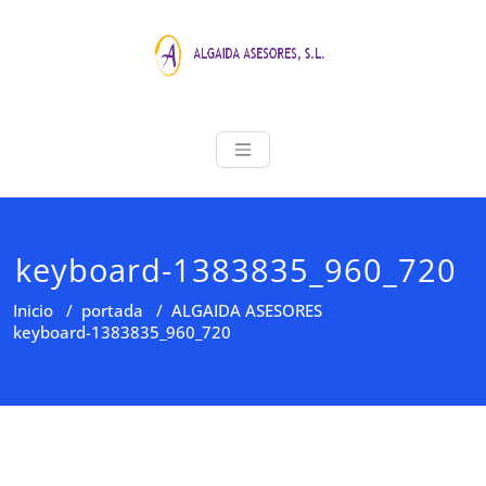
Saltar
al
contenido
ALGAIDA ASE
Asesoria Profesional
keyboard-1383835_960_720
Inicio
/
portada
/
ALGAIDA ASESORES
keyboard-1383835_960_720