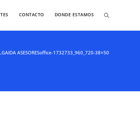
NTES
CONTACTO
DONDE ESTAMOS
LGAIDA ASESORES
office-1732733_960_720-38×50