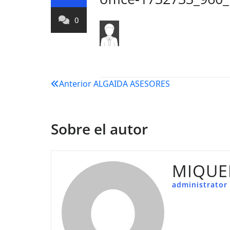
0
Navegación
Anterior
ALGAIDA ASESORES
de
entradas
Sobre el autor
MIQUE
administrator