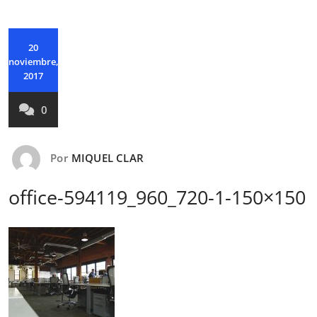
20
noviembre,
2017
0
Por
MIQUEL CLAR
office-594119_960_720-1-150×150