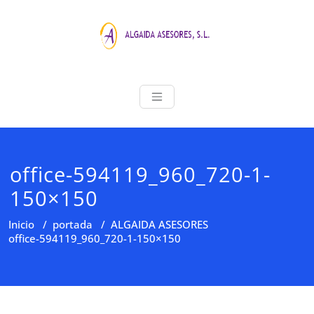
Saltar
al
contenido
ALGAIDA ASE
Asesoria Profesional
office-594119_960_720-1-
150×150
Inicio
/
portada
/
ALGAIDA ASESORES
office-594119_960_720-1-150×150