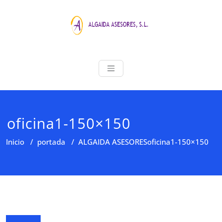
Saltar
al
contenido
ALGAIDA ASE
Asesoria Profesional
oficina1-150×150
Inicio
/
portada
/
ALGAIDA ASESORES
oficina1-150×150