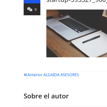
0
Navegación
Anterior
ALGAIDA ASESORES
de
entradas
Sobre el autor