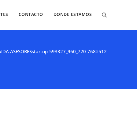
NTES
CONTACTO
DONDE ESTAMOS
IDA ASESORES
startup-593327_960_720-768×512